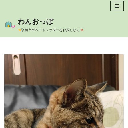
コ
わんおっぽ
ン
テ
弘前市のペットシッターをお探しなら
ン
ツ
へ
ス
キ
ッ
プ