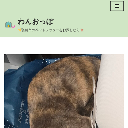
コ
わんおっぽ
ン
テ
弘前市のペットシッターをお探しなら
ン
ツ
へ
ス
キ
ッ
プ