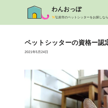
わんおっぽ
コ
弘前市のペットシッターをお探しな
ン
テ
ン
ツ
ペットシッターの資格ー認
へ
2021年5月24日
ス
キ
ッ
プ